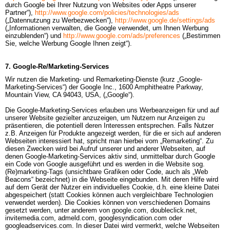
durch Google bei Ihrer Nutzung von Websites oder Apps unserer 
Partner“),
http://www.google.com/policies/technologies/ads
(„Datennutzung zu Werbezwecken“),
http://www.google.de/settings/ads
(„Informationen verwalten, die Google verwendet, um Ihnen Werbung 
einzublenden“) und
http://www.google.com/ads/preferences
(„Bestimmen 
Sie, welche Werbung Google Ihnen zeigt“).
7. Google-Re/Marketing-Services
Wir nutzen die Marketing- und Remarketing-Dienste (kurz „Google-
Marketing-Services“) der Google Inc., 1600 Amphitheatre Parkway, 
Mountain View, CA 94043, USA, („Google“).

Die Google-Marketing-Services erlauben uns Werbeanzeigen für und auf 
unserer Website gezielter anzuzeigen, um Nutzern nur Anzeigen zu 
präsentieren, die potentiell deren Interessen entsprechen. Falls Nutzer 
z.B. Anzeigen für Produkte angezeigt werden, für die er sich auf anderen 
Webseiten interessiert hat, spricht man hierbei vom „Remarketing“. Zu 
diesen Zwecken wird bei Aufruf unserer und anderer Webseiten, auf 
denen Google-Marketing-Services aktiv sind, unmittelbar durch Google 
ein Code von Google ausgeführt und es werden in die Website sog. 
(Re)marketing-Tags (unsichtbare Grafiken oder Code, auch als „Web 
Beacons“ bezeichnet) in die Webseite eingebunden. Mit deren Hilfe wird 
auf dem Gerät der Nutzer ein individuelles Cookie, d.h. eine kleine Datei 
abgespeichert (statt Cookies können auch vergleichbare Technologien 
verwendet werden). Die Cookies können von verschiedenen Domains 
gesetzt werden, unter anderem von google.com, doubleclick.net, 
invitemedia.com, admeld.com, googlesyndication.com oder 
googleadservices.com. In dieser Datei wird vermerkt, welche Webseiten 