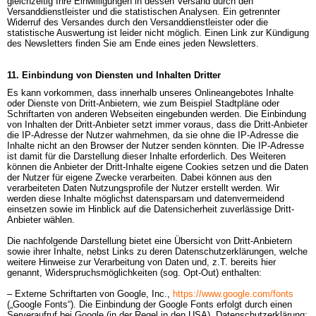
gleichzeitig Ihre Einwilligungen in dessen Versand durch den 
Versanddienstleister und die statistischen Analysen. Ein getrennter 
Widerruf des Versandes durch den Versanddienstleister oder die 
statistische Auswertung ist leider nicht möglich. Einen Link zur Kündigung 
des Newsletters finden Sie am Ende eines jeden Newsletters.
11. Einbindung von Diensten und Inhalten Dritter
Es kann vorkommen, dass innerhalb unseres Onlineangebotes Inhalte 
oder Dienste von Dritt-Anbietern, wie zum Beispiel Stadtpläne oder 
Schriftarten von anderen Webseiten eingebunden werden. Die Einbindung 
von Inhalten der Dritt-Anbieter setzt immer voraus, dass die Dritt-Anbieter 
die IP-Adresse der Nutzer wahrnehmen, da sie ohne die IP-Adresse die 
Inhalte nicht an den Browser der Nutzer senden könnten. Die IP-Adresse 
ist damit für die Darstellung dieser Inhalte erforderlich. Des Weiteren 
können die Anbieter der Dritt-Inhalte eigene Cookies setzen und die Daten 
der Nutzer für eigene Zwecke verarbeiten. Dabei können aus den 
verarbeiteten Daten Nutzungsprofile der Nutzer erstellt werden. Wir 
werden diese Inhalte möglichst datensparsam und datenvermeidend 
einsetzen sowie im Hinblick auf die Datensicherheit zuverlässige Dritt-
Anbieter wählen.

Die nachfolgende Darstellung bietet eine Übersicht von Dritt-Anbietern 
sowie ihrer Inhalte, nebst Links zu deren Datenschutzerklärungen, welche 
weitere Hinweise zur Verarbeitung von Daten und, z.T. bereits hier 
genannt, Widerspruchsmöglichkeiten (sog. Opt-Out) enthalten:

– Externe Schriftarten von Google, Inc.,
https://www.google.com/fonts
(„Google Fonts“). Die Einbindung der Google Fonts erfolgt durch einen 
Serveraufruf bei Google (in der Regel in den USA). Datenschutzerklärung: