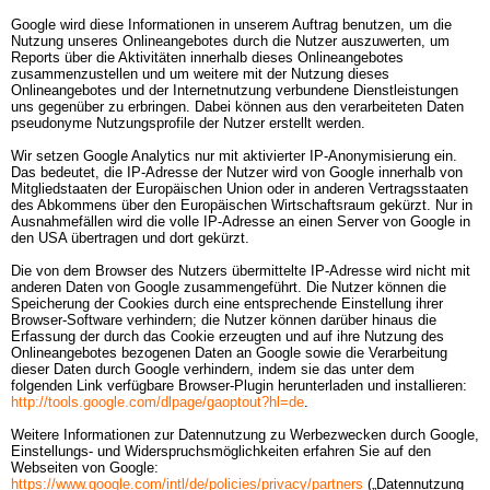
Google wird diese Informationen in unserem Auftrag benutzen, um die 
Nutzung unseres Onlineangebotes durch die Nutzer auszuwerten, um 
Reports über die Aktivitäten innerhalb dieses Onlineangebotes 
zusammenzustellen und um weitere mit der Nutzung dieses 
Onlineangebotes und der Internetnutzung verbundene Dienstleistungen 
uns gegenüber zu erbringen. Dabei können aus den verarbeiteten Daten 
pseudonyme Nutzungsprofile der Nutzer erstellt werden.

Wir setzen Google Analytics nur mit aktivierter IP-Anonymisierung ein. 
Das bedeutet, die IP-Adresse der Nutzer wird von Google innerhalb von 
Mitgliedstaaten der Europäischen Union oder in anderen Vertragsstaaten 
des Abkommens über den Europäischen Wirtschaftsraum gekürzt. Nur in 
Ausnahmefällen wird die volle IP-Adresse an einen Server von Google in 
den USA übertragen und dort gekürzt.

Die von dem Browser des Nutzers übermittelte IP-Adresse wird nicht mit 
anderen Daten von Google zusammengeführt. Die Nutzer können die 
Speicherung der Cookies durch eine entsprechende Einstellung ihrer 
Browser-Software verhindern; die Nutzer können darüber hinaus die 
Erfassung der durch das Cookie erzeugten und auf ihre Nutzung des 
Onlineangebotes bezogenen Daten an Google sowie die Verarbeitung 
dieser Daten durch Google verhindern, indem sie das unter dem 
folgenden Link verfügbare Browser-Plugin herunterladen und installieren:
http://tools.google.com/dlpage/gaoptout?hl=de
.

Weitere Informationen zur Datennutzung zu Werbezwecken durch Google, 
Einstellungs- und Widerspruchsmöglichkeiten erfahren Sie auf den 
Webseiten von Google:
https://www.google.com/intl/de/policies/privacy/partners
(„Datennutzung 