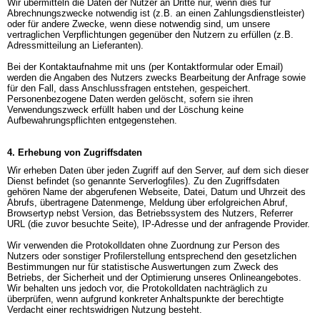
Wir übermitteln die Daten der Nutzer an Dritte nur, wenn dies für 
Abrechnungszwecke notwendig ist (z.B. an einen Zahlungsdienstleister) 
oder für andere Zwecke, wenn diese notwendig sind, um unsere 
vertraglichen Verpflichtungen gegenüber den Nutzern zu erfüllen (z.B. 
Adressmitteilung an Lieferanten).

Bei der Kontaktaufnahme mit uns (per Kontaktformular oder Email) 
werden die Angaben des Nutzers zwecks Bearbeitung der Anfrage sowie 
für den Fall, dass Anschlussfragen entstehen, gespeichert.

Personenbezogene Daten werden gelöscht, sofern sie ihren 
Verwendungszweck erfüllt haben und der Löschung keine 
Aufbewahrungspflichten entgegenstehen.
4. Erhebung von Zugriffsdaten
Wir erheben Daten über jeden Zugriff auf den Server, auf dem sich dieser 
Dienst befindet (so genannte Serverlogfiles). Zu den Zugriffsdaten 
gehören Name der abgerufenen Webseite, Datei, Datum und Uhrzeit des 
Abrufs, übertragene Datenmenge, Meldung über erfolgreichen Abruf, 
Browsertyp nebst Version, das Betriebssystem des Nutzers, Referrer 
URL (die zuvor besuchte Seite), IP-Adresse und der anfragende Provider.

Wir verwenden die Protokolldaten ohne Zuordnung zur Person des 
Nutzers oder sonstiger Profilerstellung entsprechend den gesetzlichen 
Bestimmungen nur für statistische Auswertungen zum Zweck des 
Betriebs, der Sicherheit und der Optimierung unseres Onlineangebotes. 
Wir behalten uns jedoch vor, die Protokolldaten nachträglich zu 
überprüfen, wenn aufgrund konkreter Anhaltspunkte der berechtigte 
Verdacht einer rechtswidrigen Nutzung besteht.