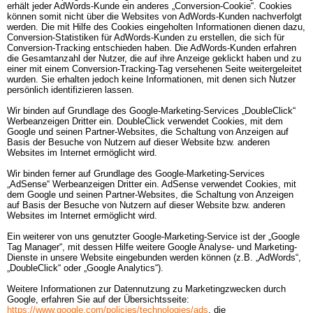
erhält jeder AdWords-Kunde ein anderes „Conversion-Cookie“. Cookies 
können somit nicht über die Websites von AdWords-Kunden nachverfolgt 
werden. Die mit Hilfe des Cookies eingeholten Informationen dienen dazu, 
Conversion-Statistiken für AdWords-Kunden zu erstellen, die sich für 
Conversion-Tracking entschieden haben. Die AdWords-Kunden erfahren 
die Gesamtanzahl der Nutzer, die auf ihre Anzeige geklickt haben und zu 
einer mit einem Conversion-Tracking-Tag versehenen Seite weitergeleitet 
wurden. Sie erhalten jedoch keine Informationen, mit denen sich Nutzer 
persönlich identifizieren lassen.

Wir binden auf Grundlage des Google-Marketing-Services „DoubleClick“ 
Werbeanzeigen Dritter ein. DoubleClick verwendet Cookies, mit dem 
Google und seinen Partner-Websites, die Schaltung von Anzeigen auf 
Basis der Besuche von Nutzern auf dieser Website bzw. anderen 
Websites im Internet ermöglicht wird.

Wir binden ferner auf Grundlage des Google-Marketing-Services 
„AdSense“ Werbeanzeigen Dritter ein. AdSense verwendet Cookies, mit 
dem Google und seinen Partner-Websites, die Schaltung von Anzeigen 
auf Basis der Besuche von Nutzern auf dieser Website bzw. anderen 
Websites im Internet ermöglicht wird.

Ein weiterer von uns genutzter Google-Marketing-Service ist der „Google 
Tag Manager“, mit dessen Hilfe weitere Google Analyse- und Marketing-
Dienste in unsere Website eingebunden werden können (z.B. „AdWords“, 
„DoubleClick“ oder „Google Analytics“).

Weitere Informationen zur Datennutzung zu Marketingzwecken durch 
Google, erfahren Sie auf der Übersichtsseite:
https://www.google.com/policies/technologies/ads
, die 