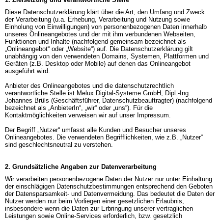
Diese Datenschutzerklärung klärt über die Art, den Umfang und Zweck 
der Verarbeitung (u.a. Erhebung, Verarbeitung und Nutzung sowie 
Einholung von Einwilligungen) von personenbezogenen Daten innerhalb 
unseres Onlineangebotes und der mit ihm verbundenen Webseiten, 
Funktionen und Inhalte (nachfolgend gemeinsam bezeichnet als 
„Onlineangebot“ oder „Website“) auf. Die Datenschutzerklärung gilt 
unabhängig von den verwendeten Domains, Systemen, Plattformen und 
Geräten (z.B. Desktop oder Mobile) auf denen das Onlineangebot 
ausgeführt wird.

Anbieter des Onlineangebotes und die datenschutzrechtlich 
verantwortliche Stelle ist Melux Digital-Systeme GmbH, Dipl.-Ing. 
Johannes Brüls (Geschäftsführer, Datenschutzbeauftragter) (nachfolgend 
bezeichnet als „AnbieterIn“, „wir“ oder „uns“). Für die 
Kontaktmöglichkeiten verweisen wir auf unser Impressum.

Der Begriff „Nutzer“ umfasst alle Kunden und Besucher unseres 
Onlineangebotes. Die verwendeten Begrifflichkeiten, wie z.B. „Nutzer“ 
sind geschlechtsneutral zu verstehen.
2. Grundsätzliche Angaben zur Datenverarbeitung
Wir verarbeiten personenbezogene Daten der Nutzer nur unter Einhaltung 
der einschlägigen Datenschutzbestimmungen entsprechend den Geboten 
der Datensparsamkeit- und Datenvermeidung. Das bedeutet die Daten der 
Nutzer werden nur beim Vorliegen einer gesetzlichen Erlaubnis, 
insbesondere wenn die Daten zur Erbringung unserer vertraglichen 
Leistungen sowie Online-Services erforderlich, bzw. gesetzlich 