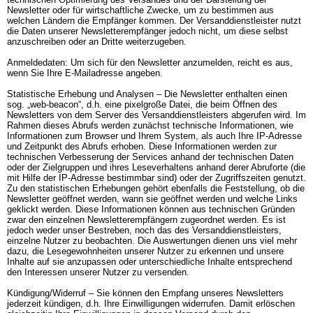
Newsletter oder für wirtschaftliche Zwecke, um zu bestimmen aus 
welchen Ländern die Empfänger kommen. Der Versanddienstleister nutzt 
die Daten unserer Newsletterempfänger jedoch nicht, um diese selbst 
anzuschreiben oder an Dritte weiterzugeben.

Anmeldedaten: Um sich für den Newsletter anzumelden, reicht es aus, 
wenn Sie Ihre E-Mailadresse angeben.

Statistische Erhebung und Analysen – Die Newsletter enthalten einen 
sog. „web-beacon“, d.h. eine pixelgroße Datei, die beim Öffnen des 
Newsletters von dem Server des Versanddienstleisters abgerufen wird. Im 
Rahmen dieses Abrufs werden zunächst technische Informationen, wie 
Informationen zum Browser und Ihrem System, als auch Ihre IP-Adresse 
und Zeitpunkt des Abrufs erhoben. Diese Informationen werden zur 
technischen Verbesserung der Services anhand der technischen Daten 
oder der Zielgruppen und ihres Leseverhaltens anhand derer Abruforte (die 
mit Hilfe der IP-Adresse bestimmbar sind) oder der Zugriffszeiten genutzt. 
Zu den statistischen Erhebungen gehört ebenfalls die Feststellung, ob die 
Newsletter geöffnet werden, wann sie geöffnet werden und welche Links 
geklickt werden. Diese Informationen können aus technischen Gründen 
zwar den einzelnen Newsletterempfängern zugeordnet werden. Es ist 
jedoch weder unser Bestreben, noch das des Versanddienstleisters, 
einzelne Nutzer zu beobachten. Die Auswertungen dienen uns viel mehr 
dazu, die Lesegewohnheiten unserer Nutzer zu erkennen und unsere 
Inhalte auf sie anzupassen oder unterschiedliche Inhalte entsprechend 
den Interessen unserer Nutzer zu versenden.

Kündigung/Widerruf – Sie können den Empfang unseres Newsletters 
jederzeit kündigen, d.h. Ihre Einwilligungen widerrufen. Damit erlöschen 