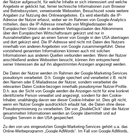
der Nutzer aufgesucht, für welche Inhalte er sich interessiert und welche 
Angebote er geklickt hat, ferner technische Informationen zum Browser 
und Betriebssystem, verweisende Webseiten, Besuchszeit sowie weitere 
Angaben zur Nutzung des Onlineangebotes. Es wird ebenfalls die IP-
Adresse der Nutzer erfasst, wobei wir im Rahmen von Google-Analytics 
mitteilen, dass die IP-Adresse innerhalb von Mitgliedstaaten der 
Europäischen Union oder in anderen Vertragsstaaten des Abkommens 
über den Europäischen Wirtschaftsraum gekürzt und nur in 
Ausnahmefällen ganz an einen Server von Google in den USA übertragen 
und dort gekürzt wird. Die IP-Adresse wird nicht mit Daten des Nutzers 
innerhalb von anderen Angeboten von Google zusammengeführt. Diese 
vorstehend genannten Informationen können auch mit solchen 
Informationen aus anderen Quellen verbunden werden. Wenn der Nutzer 
anschließend andere Webseiten besucht, können ihm entsprechend 
seiner Interessen die auf ihn abgestimmten Anzeigen angezeigt werden.

Die Daten der Nutzer werden im Rahmen der Google-Marketing-Services 
pseudonym verarbeitet. D.h. Google speichert und verarbeitet z.B. nicht 
den Namen oder E-Mailadresse der Nutzer, sondern verarbeitet die 
relevanten Daten Cookie-bezogen innerhalb pseudonymer Nutzer-Profile. 
D.h. aus der Sicht von Google werden die Anzeigen nicht für eine konkret 
identifizierte Person verwaltet und angezeigt, sondern für den Cookie-
Inhaber, unabhängig davon wer dieser Cookie-Inhaber ist. Dies gilt nicht, 
wenn ein Nutzer Google ausdrücklich erlaubt hat, die Daten ohne diese 
Pseudonymisierung zu verarbeiten. Die von „DoubleClick“ über die Nutzer 
gesammelten Informationen werden an Google übermittelt und auf 
Googles Servern in den USA gespeichert.

Zu den von uns eingesetzten Google-Marketing-Services gehört u.a. das 
Online-Werbeprogramm „Google AdWords“. Im Fall von Google AdWords, 