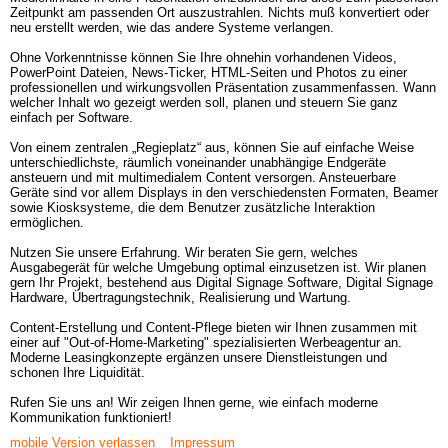
Zeitpunkt am passenden Ort auszustrahlen. Nichts muß konvertiert oder 
neu erstellt werden, wie das andere Systeme verlangen.

Ohne Vorkenntnisse können Sie Ihre ohnehin vorhandenen Videos, 
PowerPoint Dateien, News-Ticker, HTML-Seiten und Photos zu einer 
professionellen und wirkungsvollen Präsentation zusammenfassen. Wann 
welcher Inhalt wo gezeigt werden soll, planen und steuern Sie ganz 
einfach per Software. 

Von einem zentralen „Regieplatz“ aus, können Sie auf einfache Weise 
unterschiedlichste, räumlich voneinander unabhängige Endgeräte 
ansteuern und mit multimedialem Content versorgen. Ansteuerbare 
Geräte sind vor allem Displays in den verschiedensten Formaten, Beamer 
sowie Kiosksysteme, die dem Benutzer zusätzliche Interaktion 
ermöglichen. 

Nutzen Sie unsere Erfahrung. Wir beraten Sie gern, welches 
Ausgabegerät für welche Umgebung optimal einzusetzen ist. Wir planen 
gern Ihr Projekt, bestehend aus Digital Signage Software, Digital Signage 
Hardware, Übertragungstechnik, Realisierung und Wartung. 

Content-Erstellung und Content-Pflege bieten wir Ihnen zusammen mit 
einer auf "Out-of-Home-Marketing" spezialisierten Werbeagentur an. 
Moderne Leasingkonzepte ergänzen unsere Dienstleistungen und 
schonen Ihre Liquidität. 

Rufen Sie uns an! Wir zeigen Ihnen gerne, wie einfach moderne 
Kommunikation funktioniert!
mobile Version verlassen
Impressum