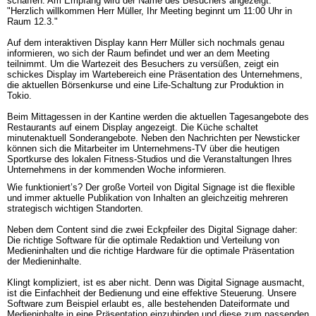
schaffen. Am Empfang wird der Name des Besuchers angezeigt: 
"Herzlich willkommen Herr Müller, Ihr Meeting beginnt um 11:00 Uhr in 
Raum 12.3." 

Auf dem interaktiven Display kann Herr Müller sich nochmals genau 
informieren, wo sich der Raum befindet und wer an dem Meeting 
teilnimmt. Um die Wartezeit des Besuchers zu versüßen, zeigt ein 
schickes Display im Wartebereich eine Präsentation des Unternehmens, 
die aktuellen Börsenkurse und eine Life-Schaltung zur Produktion in 
Tokio. 

Beim Mittagessen in der Kantine werden die aktuellen Tagesangebote des 
Restaurants auf einem Display angezeigt. Die Küche schaltet 
minutenaktuell Sonderangebote. Neben den Nachrichten per Newsticker 
können sich die Mitarbeiter im Unternehmens-TV über die heutigen 
Sportkurse des lokalen Fitness-Studios und die Veranstaltungen Ihres 
Unternehmens in der kommenden Woche informieren.
Wie funktioniert’s? Der große Vorteil von Digital Signage ist die flexible 
und immer aktuelle Publikation von Inhalten an gleichzeitig mehreren 
strategisch wichtigen Standorten. 

Neben dem Content sind die zwei Eckpfeiler des Digital Signage daher: 
Die richtige Software für die optimale Redaktion und Verteilung von 
Medieninhalten und die richtige Hardware für die optimale Präsentation 
der Medieninhalte. 

Klingt kompliziert, ist es aber nicht. Denn was Digital Signage ausmacht, 
ist die Einfachheit der Bedienung und eine effektive Steuerung. Unsere 
Software zum Beispiel erlaubt es, alle bestehenden Dateiformate und 
Medieninhalte in eine Präsentation einzubinden und diese zum passenden 