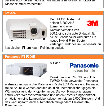
der Projektor bereits heute auf die nächste Innovation im digitalen 
Klassenzimmer vorbereitet.
3M X26
Der 3M X26 bietet mit 
seinen 3.200 ANSI-
Lumen und einem 
Kontrastverhältis von 
500:1 eine sehr gute Bildqualität. 
Seine Lebensdauer wird durch ein 
neues Hybrid-Filter-System 
verlängert, welches im Gegensatz zu 
klassischen Filtern kaum Reinigung bedarf.
Panasonic PT-F300E
Mit den 
Projektoren der PT-F300 und PT-
FW300 Serie verwendet Panasonic 
erstmalig anorganische Materialien für die LCD Panels und Polarizer. 
Beide Bauteile werden dadurch deutlich unempfindlicher gegen die 
Wärmestrahlung der Projektorlampe. Die von Panasonic eigens 
entwickelte Wechselstromlampe und deren Ansteuerungselektronik 
ermöglichen eine Lampenlebensdauer von bis zu 5.000 Stunden. Und 
das wartungsarm dank automatisch reinigendem Elektrostatik- 
Filtersystem.