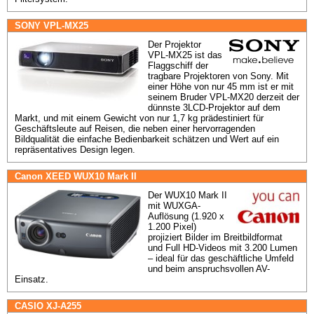
SONY VPL-MX25
Der Projektor 
VPL-MX25 ist das 
Flaggschiff der 
tragbare Projektoren von Sony. Mit 
einer Höhe von nur 45 mm ist er mit 
seinem Bruder VPL-MX20 derzeit der 
dünnste 3LCD-Projektor auf dem 
Markt, und mit einem Gewicht von nur 1,7 kg prädestiniert für 
Geschäftsleute auf Reisen, die neben einer hervorragenden 
Bildqualität die einfache Bedienbarkeit schätzen und Wert auf ein 
repräsentatives Design legen.
Canon XEED WUX10 Mark II
Der WUX10 Mark II 
mit WUXGA-
Auflösung (1.920 x 
1.200 Pixel) 
projiziert Bilder im Breitbildformat 
und Full HD-Videos mit 3.200 Lumen 
– ideal für das geschäftliche Umfeld 
und beim anspruchsvollen AV-
Einsatz.
CASIO XJ-A255