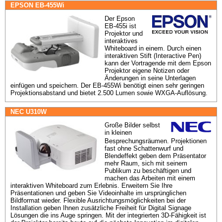
EPSON EB-455Wi
Der Epson 
EB-455i ist 
Projektor und 
interaktives 
Whiteboard in einem. Durch einen 
interaktiven Stift (Interactive Pen) 
kann der Vortragende mit dem Epson 
Projektor eigene Notizen oder 
Änderungen in seine Unterlagen 
einfügen und speichern. Der EB-455Wi benötigt einen sehr geringen 
Projektionsabstand und bietet 2.500 Lumen sowie WXGA-Auflösung.
NEC U310W
Große Bilder selbst 
in kleinen 
Besprechungsräumen. Projektionen 
fast ohne Schattenwurf und 
Blendeffekt geben dem Präsentator 
mehr Raum, sich mit seinem 
Publikum zu beschäftigen und 
machen das Arbeiten mit einem 
interaktiven Whiteboard zum Erlebnis. Erweitern Sie Ihre 
Präsentationen und geben Sie Videoinhalte im ursprünglichen 
Bildformat wieder. Flexible Ausrichtungsmöglichkeiten bei der 
Installation geben Ihnen zusätzliche Freiheit für Digital Signage 
Lösungen die ins Auge springen. Mit der integrierten 3D-Fähigkeit ist 