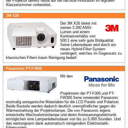
der Projektor bereits heute auf die nächste Innovation im digitalen 
Klassenzimmer vorbereitet.
3M X26
Der 3M X26 bietet mit 
seinen 3.200 ANSI-
Lumen und einem 
Kontrastverhältis von 
500:1 eine sehr gute Bildqualität. 
Seine Lebensdauer wird durch ein 
neues Hybrid-Filter-System 
verlängert, welches im Gegensatz zu 
klassischen Filtern kaum Reinigung bedarf.
Panasonic PT-F300E
Mit den 
Projektoren der PT-F300 und PT-
FW300 Serie verwendet Panasonic 
erstmalig anorganische Materialien für die LCD Panels und Polarizer. 
Beide Bauteile werden dadurch deutlich unempfindlicher gegen die 
Wärmestrahlung der Projektorlampe. Die von Panasonic eigens 
entwickelte Wechselstromlampe und deren Ansteuerungselektronik 
ermöglichen eine Lampenlebensdauer von bis zu 5.000 Stunden. Und 
das wartungsarm dank automatisch reinigendem Elektrostatik- 
Filtersystem.