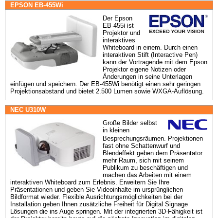
EPSON EB-455Wi
Der Epson 
EB-455i ist 
Projektor und 
interaktives 
Whiteboard in einem. Durch einen 
interaktiven Stift (Interactive Pen) 
kann der Vortragende mit dem Epson 
Projektor eigene Notizen oder 
Änderungen in seine Unterlagen 
einfügen und speichern. Der EB-455Wi benötigt einen sehr geringen 
Projektionsabstand und bietet 2.500 Lumen sowie WXGA-Auflösung.
NEC U310W
Große Bilder selbst 
in kleinen 
Besprechungsräumen. Projektionen 
fast ohne Schattenwurf und 
Blendeffekt geben dem Präsentator 
mehr Raum, sich mit seinem 
Publikum zu beschäftigen und 
machen das Arbeiten mit einem 
interaktiven Whiteboard zum Erlebnis. Erweitern Sie Ihre 
Präsentationen und geben Sie Videoinhalte im ursprünglichen 
Bildformat wieder. Flexible Ausrichtungsmöglichkeiten bei der 
Installation geben Ihnen zusätzliche Freiheit für Digital Signage 
Lösungen die ins Auge springen. Mit der integrierten 3D-Fähigkeit ist 