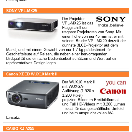
SONY VPL-MX25
Der Projektor 
VPL-MX25 ist das 
Flaggschiff der 
tragbare Projektoren von Sony. Mit 
einer Höhe von nur 45 mm ist er mit 
seinem Bruder VPL-MX20 derzeit der 
dünnste 3LCD-Projektor auf dem 
Markt, und mit einem Gewicht von nur 1,7 kg prädestiniert für 
Geschäftsleute auf Reisen, die neben einer hervorragenden 
Bildqualität die einfache Bedienbarkeit schätzen und Wert auf ein 
repräsentatives Design legen.
Canon XEED WUX10 Mark II
Der WUX10 Mark II 
mit WUXGA-
Auflösung (1.920 x 
1.200 Pixel) 
projiziert Bilder im Breitbildformat 
und Full HD-Videos mit 3.200 Lumen 
– ideal für das geschäftliche Umfeld 
und beim anspruchsvollen AV-
Einsatz.
CASIO XJ-A255