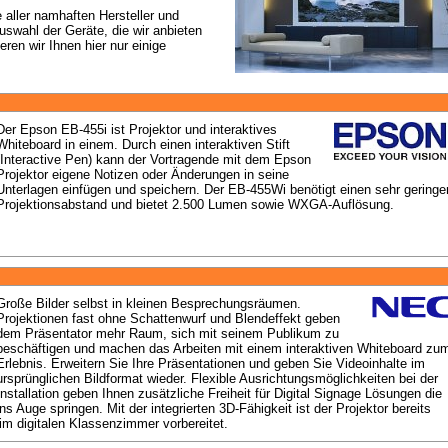
 aller namhaften Hersteller und 
swahl der Geräte, die wir anbieten 
en wir Ihnen hier nur einige 
Der Epson EB-455i ist Projektor und interaktives 
Whiteboard in einem. Durch einen interaktiven Stift 
(Interactive Pen) kann der Vortragende mit dem Epson 
Projektor eigene Notizen oder Änderungen in seine 
Unterlagen einfügen und speichern. Der EB-455Wi benötigt einen sehr geringen
Projektionsabstand und bietet 2.500 Lumen sowie WXGA-Auflösung.
Große Bilder selbst in kleinen Besprechungsräumen. 
Projektionen fast ohne Schattenwurf und Blendeffekt geben 
dem Präsentator mehr Raum, sich mit seinem Publikum zu 
beschäftigen und machen das Arbeiten mit einem interaktiven Whiteboard zum
Erlebnis. Erweitern Sie Ihre Präsentationen und geben Sie Videoinhalte im 
ursprünglichen Bildformat wieder. Flexible Ausrichtungsmöglichkeiten bei der 
Installation geben Ihnen zusätzliche Freiheit für Digital Signage Lösungen die 
ins Auge springen. Mit der integrierten 3D-Fähigkeit ist der Projektor bereits 
im digitalen Klassenzimmer vorbereitet.