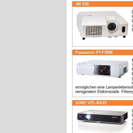
3M X26
Panasonic PT-F300E
ermöglichen eine Lampenlebensda
reinigendem Elektrostatik- Filter
SONY VPL-MX25