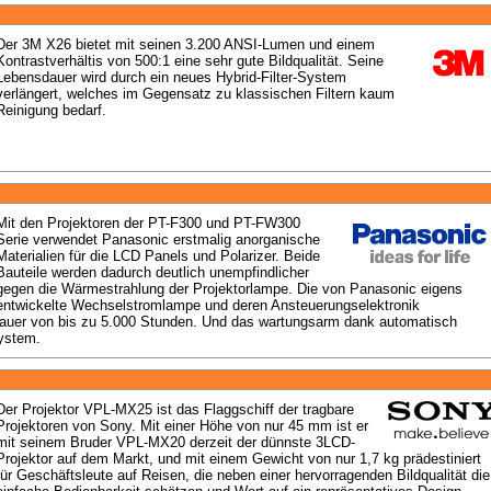
Der 3M X26 bietet mit seinen 3.200 ANSI-Lumen und einem 
Kontrastverhältis von 500:1 eine sehr gute Bildqualität. Seine 
Lebensdauer wird durch ein neues Hybrid-Filter-System 
verlängert, welches im Gegensatz zu klassischen Filtern kaum 
Reinigung bedarf.
Mit den Projektoren der PT-F300 und PT-FW300 
Serie verwendet Panasonic erstmalig anorganische 
Materialien für die LCD Panels und Polarizer. Beide 
Bauteile werden dadurch deutlich unempfindlicher 
gegen die Wärmestrahlung der Projektorlampe. Die von Panasonic eigens 
entwickelte Wechselstromlampe und deren Ansteuerungselektronik 
uer von bis zu 5.000 Stunden. Und das wartungsarm dank automatisch 
system.
Der Projektor VPL-MX25 ist das Flaggschiff der tragbare 
Projektoren von Sony. Mit einer Höhe von nur 45 mm ist er 
mit seinem Bruder VPL-MX20 derzeit der dünnste 3LCD-
Projektor auf dem Markt, und mit einem Gewicht von nur 1,7 kg prädestiniert 
für Geschäftsleute auf Reisen, die neben einer hervorragenden Bildqualität die 