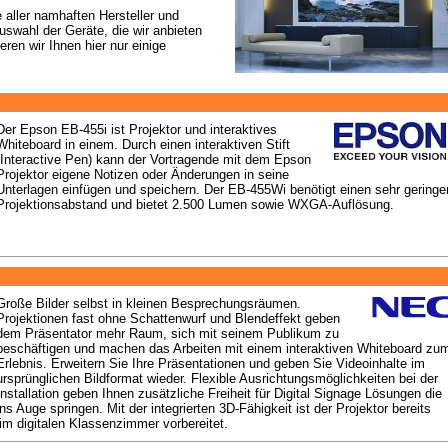
 aller namhaften Hersteller und 
swahl der Geräte, die wir anbieten 
en wir Ihnen hier nur einige 
Der Epson EB-455i ist Projektor und interaktives 
Whiteboard in einem. Durch einen interaktiven Stift 
(Interactive Pen) kann der Vortragende mit dem Epson 
Projektor eigene Notizen oder Änderungen in seine 
Unterlagen einfügen und speichern. Der EB-455Wi benötigt einen sehr geringen
Projektionsabstand und bietet 2.500 Lumen sowie WXGA-Auflösung.
Große Bilder selbst in kleinen Besprechungsräumen. 
Projektionen fast ohne Schattenwurf und Blendeffekt geben 
dem Präsentator mehr Raum, sich mit seinem Publikum zu 
beschäftigen und machen das Arbeiten mit einem interaktiven Whiteboard zum
Erlebnis. Erweitern Sie Ihre Präsentationen und geben Sie Videoinhalte im 
ursprünglichen Bildformat wieder. Flexible Ausrichtungsmöglichkeiten bei der 
Installation geben Ihnen zusätzliche Freiheit für Digital Signage Lösungen die 
ins Auge springen. Mit der integrierten 3D-Fähigkeit ist der Projektor bereits 
im digitalen Klassenzimmer vorbereitet.