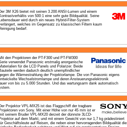
Der 3M X26 bietet mit seinen 3.200 ANSI-Lumen und einem 
Kontrastverhältis von 500:1 eine sehr gute Bildqualität. Seine 
Lebensdauer wird durch ein neues Hybrid-Filter-System 
verlängert, welches im Gegensatz zu klassischen Filtern kaum 
Reinigung bedarf.
Mit den Projektoren der PT-F300 und PT-FW300 
Serie verwendet Panasonic erstmalig anorganische 
Materialien für die LCD Panels und Polarizer. Beide 
Bauteile werden dadurch deutlich unempfindlicher 
gegen die Wärmestrahlung der Projektorlampe. Die von Panasonic eigens 
entwickelte Wechselstromlampe und deren Ansteuerungselektronik 
uer von bis zu 5.000 Stunden. Und das wartungsarm dank automatisch 
system.
Der Projektor VPL-MX25 ist das Flaggschiff der tragbare 
Projektoren von Sony. Mit einer Höhe von nur 45 mm ist er 
mit seinem Bruder VPL-MX20 derzeit der dünnste 3LCD-
Projektor auf dem Markt, und mit einem Gewicht von nur 1,7 kg prädestiniert 
für Geschäftsleute auf Reisen, die neben einer hervorragenden Bildqualität die 