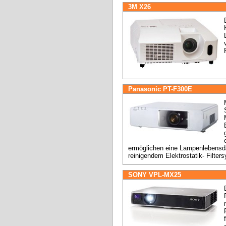
3M X26
Panasonic PT-F300E
ermöglichen eine Lampenlebensda
reinigendem Elektrostatik- Filter
SONY VPL-MX25