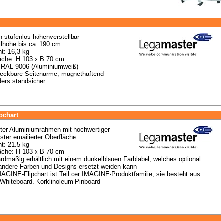
h stufenlos höhenverstellbar
llhöhe bis ca. 190 cm
t: 16,3 kg
äche: H 103 x B 70 cm
 RAL 9006 (Aluminiumweiß)
teckbare Seitenarme, magnethaftend
ers standsicher
pchart
rter Aluminiumrahmen mit hochwertiger 
ester emailierter Oberfläche
t: 21,5 kg
äche: H 103 x B 70 cm
rdmäßig erhältlich mit einem dunkelblauen Farblabel, welches optional 
andere Farben und Designs ersetzt werden kann
AGINE-Flipchart ist Teil der IMAGINE-Produktfamilie, sie besteht aus 
Whiteboard, Korklinoleum-Pinboard