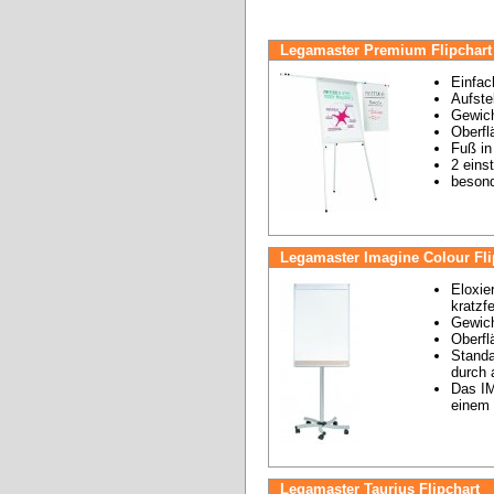
Legamaster Premium Flipchart
Einfac
Aufste
Gewich
Oberfl
Fuß in
2 eins
besond
Legamaster Imagine Colour Fli
Eloxie
kratzf
Gewich
Oberfl
Standa
durch 
Das IM
einem 
Legamaster Taurius Flipchart