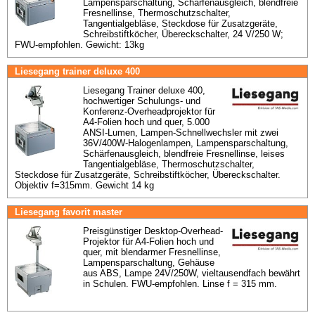
Lampensparschaltung, Schärfenausgleich, blendfreie 
Fresnellinse, Thermoschutzschalter, 
Tangentialgebläse, Steckdose für Zusatzgeräte, 
Schreibstiftköcher, Übereckschalter, 24 V/250 W; 
FWU-empfohlen. Gewicht: 13kg
Liesegang trainer deluxe 400
Liesegang Trainer deluxe 400, 
hochwertiger Schulungs- und 
Konferenz-Overheadprojektor für 
A4-Folien hoch und quer, 5.000 
ANSI-Lumen, Lampen-Schnellwechsler mit zwei 
36V/400W-Halogenlampen, Lampensparschaltung, 
Schärfenausgleich, blendfreie Fresnellinse, leises 
Tangentialgebläse, Thermoschutzschalter, 
Steckdose für Zusatzgeräte, Schreibstiftköcher, Übereckschalter. 
Objektiv f=315mm. Gewicht 14 kg
Liesegang favorit master
Preisgünstiger Desktop-Overhead-
Projektor für A4-Folien hoch und 
quer, mit blendarmer Fresnellinse, 
Lampensparschaltung, Gehäuse 
aus ABS, Lampe 24V/250W, vieltausendfach bewährt 
in Schulen. FWU-empfohlen. Linse f = 315 mm.