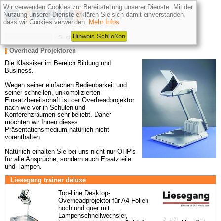
Wir verwenden Cookies zur Bereitstellung unserer Dienste. Mit der
Nutzung unserer Dienste erklären Sie sich damit einverstanden,
dass wir Cookies verwenden.
Mehr Infos
Hinweis Schließen
Overhead Projektoren
Die Klassiker im Bereich
Bildung und 
Business. 

Wegen seiner einfachen Bedienbarkeit und 
seiner schnellen, unkomplizierten 
Einsatzbereitschaft ist der Overheadprojektor 
nach wie vor in Schulen und 
Konferenzräumen sehr beliebt. Daher 
möchten wir Ihnen dieses 
Präsentationsmedium natürlich nicht 
vorenthalten

Natürlich erhalten Sie bei uns nicht nur OHP's 
für alle Ansprüche, sondern auch Ersatzteile 
und -lampen.
Liesegang trainer deluxe
Top-Line Desktop-
Overheadprojektor für A4-Folien 
hoch und quer mit 
Lampenschnellwechsler, 