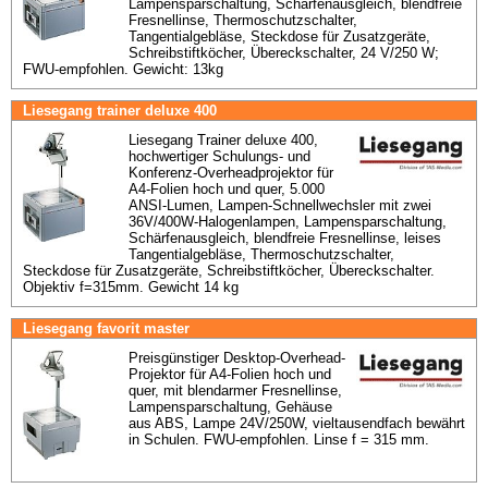
Lampensparschaltung, Schärfenausgleich, blendfreie 
Fresnellinse, Thermoschutzschalter, 
Tangentialgebläse, Steckdose für Zusatzgeräte, 
Schreibstiftköcher, Übereckschalter, 24 V/250 W; 
FWU-empfohlen. Gewicht: 13kg
Liesegang trainer deluxe 400
Liesegang Trainer deluxe 400, 
hochwertiger Schulungs- und 
Konferenz-Overheadprojektor für 
A4-Folien hoch und quer, 5.000 
ANSI-Lumen, Lampen-Schnellwechsler mit zwei 
36V/400W-Halogenlampen, Lampensparschaltung, 
Schärfenausgleich, blendfreie Fresnellinse, leises 
Tangentialgebläse, Thermoschutzschalter, 
Steckdose für Zusatzgeräte, Schreibstiftköcher, Übereckschalter. 
Objektiv f=315mm. Gewicht 14 kg
Liesegang favorit master
Preisgünstiger Desktop-Overhead-
Projektor für A4-Folien hoch und 
quer, mit blendarmer Fresnellinse, 
Lampensparschaltung, Gehäuse 
aus ABS, Lampe 24V/250W, vieltausendfach bewährt 
in Schulen. FWU-empfohlen. Linse f = 315 mm.