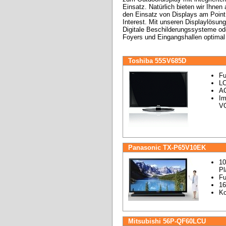
Einsatz. Natürlich bieten wir Ihnen
den Einsatz von Displays am Point 
Interest. Mit unseren Displaylösun
Digitale Beschilderungssysteme od
Foyers und Eingangshallen optima
Toshiba 55SV685D
Fu
LC
AC
Im
V
Panasonic TX-P65V10EK
10
Pl
Fu
16
Ko
Mitsubishi 56P-QF60LCU