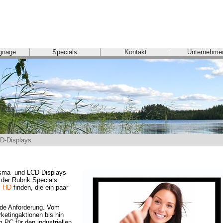
ignage
Specials
Kontakt
Unternehme
D-Displays
asma- und LCD-Displays 
der Rubrik Specials 
l HD
finden, die ein paar 
ede Anforderung. Vom 
etingaktionen bis hin 
 PC für den industriellen 