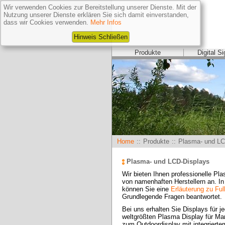
Wir verwenden Cookies zur Bereitstellung unserer Dienste. Mit der
Nutzung unserer Dienste erklären Sie sich damit einverstanden,
dass wir Cookies verwenden.
Mehr Infos
Hinweis Schließen
Produkte
Digital S
Home
::
Produkte
::
Plasma- und LC
Plasma- und LCD-Displays
Wir bieten Ihnen professionelle Pl
von namenhaften Herstellern an. In 
können Sie eine
Erläuterung zu Ful
Grundlegende Fragen beantwortet.
Bei uns erhalten Sie Displays für j
weltgrößten Plasma Display für Mark
zum Outdoordisplay mit integriertem