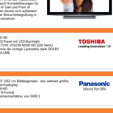
 auch Komplettlösungen für 
of Sale und Point of 
gen lassen sich außerdem 
er Besucherbegrüßung in 
l umsetzen.
ll HD
D-Panel mit LED-Backlight
TIVE VISION M200 HD (200 Hertz)
mer die richtige Lautstärke dank DOLBY 
OLUME
3" (262 cm Bilddiagonale) - das weltweit größte 
asmadisplay
ll-HD
:9-Format
ntrastverhältnis von 5000:1