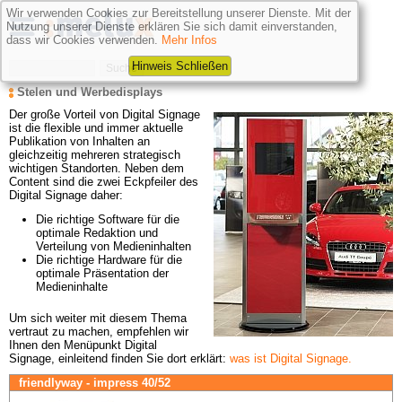
Wir verwenden Cookies zur Bereitstellung unserer Dienste. Mit der
Nutzung unserer Dienste erklären Sie sich damit einverstanden,
dass wir Cookies verwenden.
Mehr Infos
Hinweis Schließen
Stelen und Werbedisplays
Der große Vorteil von Digital Signage
ist die flexible und immer aktuelle 
Publikation von Inhalten an 
gleichzeitig mehreren strategisch 
wichtigen Standorten. Neben dem 
Content sind die zwei Eckpfeiler des 
Digital Signage daher:
Die richtige Software für die 
optimale Redaktion und 
Verteilung von Medieninhalten
Die richtige Hardware für die 
optimale Präsentation der 
Medieninhalte
Um sich weiter mit diesem Thema 
vertraut zu machen, empfehlen wir 
Ihnen den Menüpunkt Digital 
Signage, einleitend finden Sie dort erklärt:
was ist Digital Signage.
friendlyway - impress 40/52