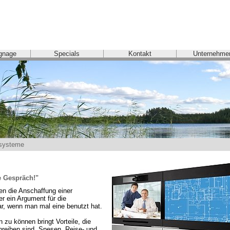
ignage
Specials
Kontakt
Unternehme
systeme
e Gespräch!"
n die Anschaffung einer 
 ein Argument für die 
ar, wenn man mal eine benutzt hat.

u können bringt Vorteile, die 
eiben sind. Spesen, Reise- und 