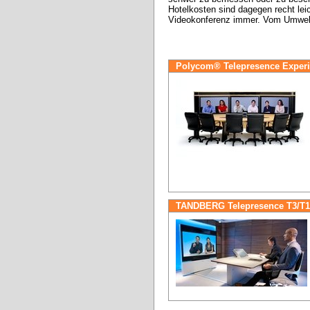
Hotelkosten sind dagegen recht lei
Videokonferenz immer. Vom Umwel
Polycom® Telepresence Experi
TANDBERG Telepresence T3/T1