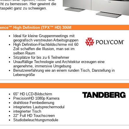
cht zu bemessen. Hier gewinnt die 
taspekt ganz zu schweigen.
ence™ High Definition (TPX™ HD) 306M
Ideal für kleine Gruppenmeetings mit 
geografisch verstreuten Arbeitsgruppen
High Definition-Flachbildschirme mit 60 
Zoll schaffen die Illusion, man sei im 
selben Raum
Sitzplätze für bis zu 6 Teilnehmer
Unauffällige Technologie und Architektur erzeugen eine 
angenehme, immersive Umgebung
Benutzererfahrung wie an einem runden Tisch, Darstellung in 
Lebensgröße
65" HD LCD-Bildschirm
PrecisionHD 1080p Kamera
drahtlose Fernbedienung
integriertes Lautsprechermodul
integrierter Tisch
22" Full HD Touchscreen
Studiobeleuchtungsmodule