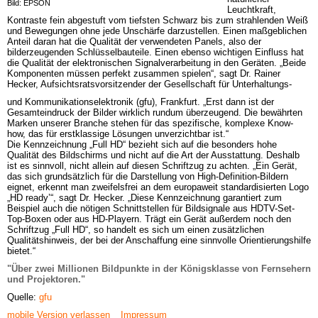
Bild: EPSON
Leuchtkraft, 
Kontraste fein abgestuft vom tiefsten Schwarz bis zum strahlenden Weiß 
und Bewegungen ohne jede Unschärfe darzustellen. Einen maßgeblichen 
Anteil daran hat die Qualität der verwendeten Panels, also der 
bilderzeugenden Schlüsselbauteile. Einen ebenso wichtigen Einfluss hat 
die Qualität der elektronischen Signalverarbeitung in den Geräten. „Beide 
Komponenten müssen perfekt zusammen spielen“, sagt Dr. Rainer 
Hecker, Aufsichtsratsvorsitzender der Gesellschaft für Unterhaltungs-
und Kommunikationselektronik (gfu), Frankfurt. „Erst dann ist der 
Gesamteindruck der Bilder wirklich rundum überzeugend. Die bewährten 
Marken unserer Branche stehen für das spezifische, komplexe Know-
how, das für erstklassige Lösungen unverzichtbar ist.“

Die Kennzeichnung „Full HD“ bezieht sich auf die besonders hohe 
Qualität des Bildschirms und nicht auf die Art der Ausstattung. Deshalb 
ist es sinnvoll, nicht allein auf diesen Schriftzug zu achten. „Ein Gerät, 
das sich grundsätzlich für die Darstellung von High-Definition-Bildern 
eignet, erkennt man zweifelsfrei an dem europaweit standardisierten Logo 
„HD ready’“, sagt Dr. Hecker. „Diese Kennzeichnung garantiert zum 
Beispiel auch die nötigen Schnittstellen für Bildsignale aus HDTV-Set-
Top-Boxen oder aus HD-Playern. Trägt ein Gerät außerdem noch den 
Schriftzug „Full HD“, so handelt es sich um einen zusätzlichen 
Qualitätshinweis, der bei der Anschaffung eine sinnvolle Orientierungshilfe 
bietet.“
"Über zwei Millionen Bildpunkte in der Königsklasse von Fernsehern 
und Projektoren."
Quelle:
gfu
mobile Version verlassen
Impressum