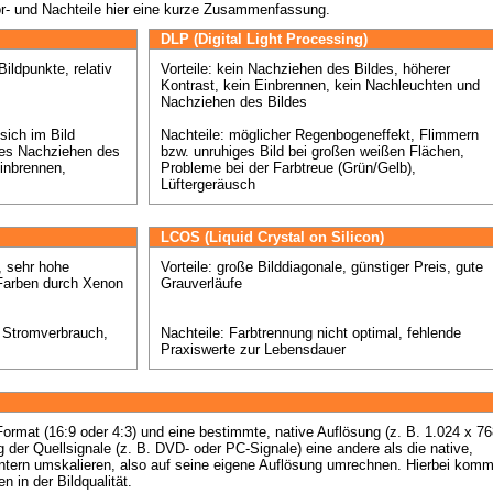
or- und Nachteile hier eine kurze Zusammenfassung.
DLP (Digital Light Processing)
ildpunkte, relativ 
Vorteile: kein Nachziehen des Bildes, höherer 
Kontrast, kein Einbrennen, kein Nachleuchten und 
Nachziehen des Bildes

ich im Bild 
Nachteile: möglicher Regenbogeneffekt, Flimmern 
ges Nachziehen des 
bzw. unruhiges Bild bei großen weißen Flächen, 
inbrennen, 
Probleme bei der Farbtreue (Grün/Gelb), 
Lüftergeräusch
LCOS (Liquid Crystal on Silicon)
 sehr hohe 
Vorteile: große Bilddiagonale, günstiger Preis, gute 
Farben durch Xenon 
Grauverläufe 

r Stromverbrauch, 
Nachteile: Farbtrennung nicht optimal, fehlende 
Praxiswerte zur Lebensdauer
rmat (16:9 oder 4:3) und eine bestimmte, native Auflösung (z. B. 1.024 x 768
g der Quellsignale (z. B. DVD- oder PC-Signale) eine andere als die native, 
tern umskalieren, also auf seine eigene Auflösung umrechnen. Hierbei kommt
n in der Bildqualität.