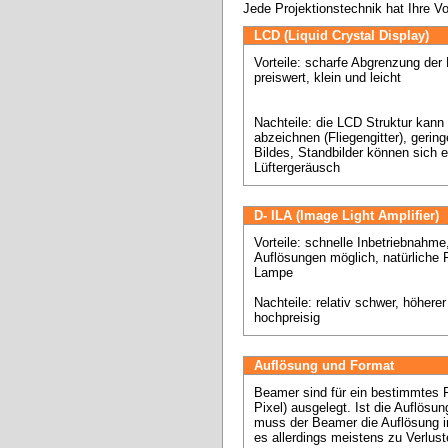
Jede Projektionstechnik hat Ihre V
LCD (Liquid Crystal Display)
Vorteile: scharfe Abgrenzung der B
preiswert, klein und leicht 

Nachteile: die LCD Struktur kann s
abzeichnen (Fliegengitter), gerin
Bildes, Standbilder können sich e
Lüftergeräusch
D- ILA (Image Light Amplifier)
Vorteile: schnelle Inbetriebnahme,
Auflösungen möglich, natürliche 
Lampe 

Nachteile: relativ schwer, höhere
hochpreisig
Auflösung und Format
Beamer sind für ein bestimmtes Fo
Pixel) ausgelegt. Ist die Auflösun
muss der Beamer die Auflösung in
es allerdings meistens zu Verluste