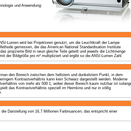
chnologie und Anwendung:
NSI-Lumen wird bei Projektoren genutzt, um die Leuchtkraft der Lampe 
Methode gemessen, die das American National Standardisation Institute 
das projizierte Bild in neun gleiche Teile geteilt und jeweils die Lichtmenge 
ht man den Bereich zwischen dem hellstem und dunkelstem Punkt, in dem 
geringem Kontrastverhältnis kann kein Schwarz dargestellt werden. Moderne 
tverhältnis von mehr als 500:1, wobei dieser Bereich kaum nutzbar ist solange
ielt das Kontrastverhältnis speziell im Heimkino und nur in völlig 
e.
 die Darstellung von 16,7 Millionen Farbnuancen, das entspricht einer 